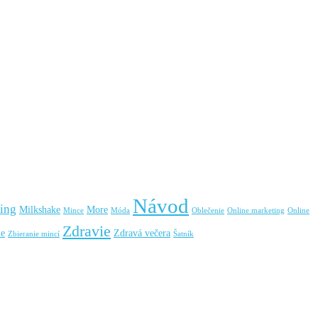
Návod
ing
Milkshake
More
Mince
Móda
Oblečenie
Online marketing
Online
Zdravie
ie
Zdravá večera
Zbieranie mincí
Šatník