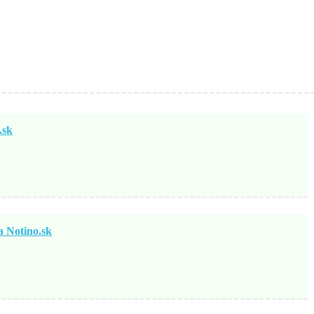
sk
otino.sk