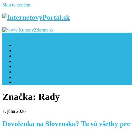
Skip to content
Menu
Najnovšie články
LifeStyle
Zaujímavosti
Cestovanie
Tipy a rady
Zdravie
Návody
Vzťahy
Značka: Rady
7. júna 2026
Dovolenka na Slovensku? Tu sú všetky pre 