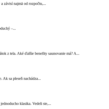
 závisí najmä od rozpočtu,...
oduchý –...
tok z tela. Aké ďalšie benefity saunovanie má? A...
e. Ak sa pleseň nachádza...
jednoducho klasika. Vedeli ste,...