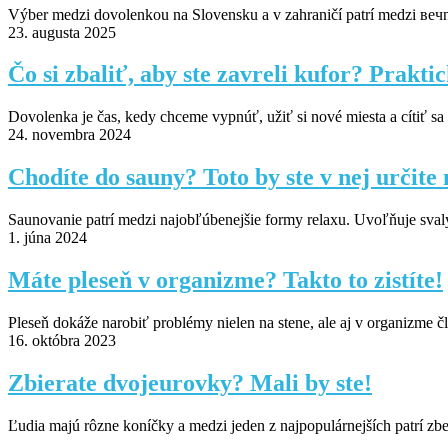
Výber medzi dovolenkou na Slovensku a v zahraničí patrí medzi вечn
23. augusta 2025
Čo si zbaliť, aby ste zavreli kufor? Prakt
Dovolenka je čas, kedy chceme vypnúť, užiť si nové miesta a cítiť sa
24. novembra 2024
Chodíte do sauny? Toto by ste v nej určite
Saunovanie patrí medzi najobľúbenejšie formy relaxu. Uvoľňuje svaly,
1. júna 2024
Máte pleseň v organizme? Takto to zistíte!
Pleseň dokáže narobiť problémy nielen na stene, ale aj v organizme č
16. októbra 2023
Zbierate dvojeurovky? Mali by ste!
Ľudia majú rôzne koníčky a medzi jeden z najpopulárnejších patrí zber