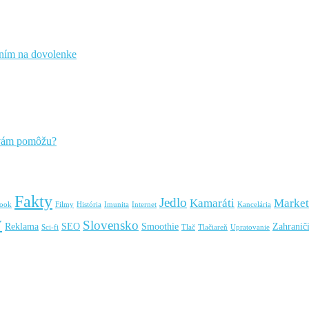
čením na dovolenke
 vám pomôžu?
Fakty
Jedlo
Kamaráti
Market
book
Filmy
História
Imunita
Internet
Kancelária
y
Slovensko
Reklama
SEO
Smoothie
Zahranič
Sci-fi
Tlač
Tlačiareň
Upratovanie