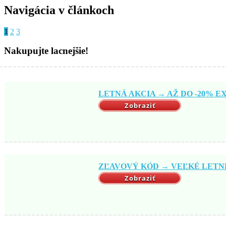
Navigácia v článkoch
1
2
3
Nakupujte lacnejšie!
LETNÁ AKCIA → AŽ DO -20% EX
Zobraziť
ZĽAVOVÝ KÓD → VEĽKÉ LETNÉ 
Zobraziť