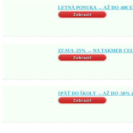
LETNÁ PONUKA → AŽ DO -60€ EX
Zobraziť
ZĽAVA -25% → NA TAKMER CELÝ
Zobraziť
SPÄŤ DO ŠKOLY → AŽ DO -50% Z
Zobraziť