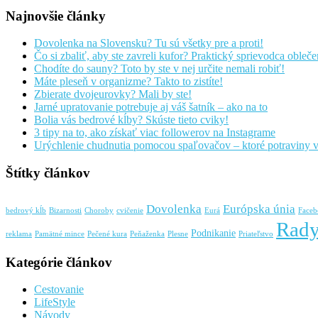
Najnovšie články
Dovolenka na Slovensku? Tu sú všetky pre a proti!
Čo si zbaliť, aby ste zavreli kufor? Praktický sprievodca oble
Chodíte do sauny? Toto by ste v nej určite nemali robiť!
Máte pleseň v organizme? Takto to zistíte!
Zbierate dvojeurovky? Mali by ste!
Jarné upratovanie potrebuje aj váš šatník – ako na to
Bolia vás bedrové kĺby? Skúste tieto cviky!
3 tipy na to, ako získať viac followerov na Instagrame
Urýchlenie chudnutia pomocou spaľovačov – ktoré potraviny
Štítky článkov
Dovolenka
Európska únia
bedrový kĺb
Bizarnosti
Choroby
cvičenie
Eurá
Face
Rad
Podnikanie
reklama
Pamätné mince
Pečené kura
Peňaženka
Plesne
Priateľstvo
Kategórie článkov
Cestovanie
LifeStyle
Návody