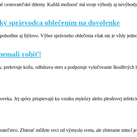
é cestovateľské dilemy. Každá možnosť má svoje výhody aj nevýhody a
ický sprievodca oblečením na dovolenke
 pohodlne aj štýlovo. Výber správneho oblečenia však nie je vždy jedn
 nemali robiť!
 prekrvuje kožu, odbúrava stres a podporuje vylučovanie škodlivých lá
loveka. Jej spóry prispievajú ku vzniku mykózy alebo plesňovej infekci
ateľstvo. Zbierať môžete veci od výmyslu sveta, ale zbieranie mincí je 