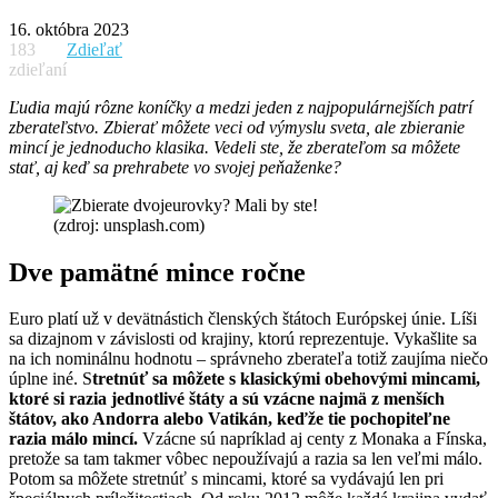
16. októbra 2023
183
Zdieľať
zdieľaní
Ľudia majú rôzne koníčky a medzi jeden z najpopulárnejších patrí
zberateľstvo. Zbierať môžete veci od výmyslu sveta, ale zbieranie
mincí je jednoducho klasika. Vedeli ste, že zberateľom sa môžete
stať, aj keď sa prehrabete vo svojej peňaženke?
(zdroj: unsplash.com)
Dve pamätné mince ročne
Euro platí už v devätnástich členských štátoch Európskej únie. Líši
sa dizajnom v závislosti od krajiny, ktorú reprezentuje. Vykašlite sa
na ich nominálnu hodnotu – správneho zberateľa totiž zaujíma niečo
úplne iné. S
tretnúť sa môžete s klasickými obehovými mincami,
ktoré si razia jednotlivé štáty a sú vzácne najmä z menších
štátov, ako Andorra alebo Vatikán, keďže tie pochopiteľne
razia málo mincí.
Vzácne sú napríklad aj centy z Monaka a Fínska,
pretože sa tam takmer vôbec nepoužívajú a razia sa len veľmi málo.
Potom sa môžete stretnúť s mincami, ktoré sa vydávajú len pri