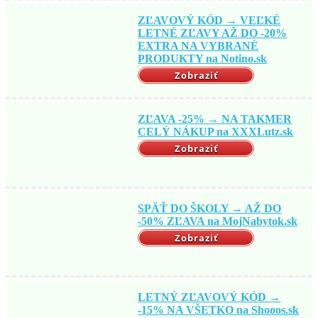
ZĽAVOVÝ KÓD → VEĽKÉ
LETNÉ ZĽAVY AŽ DO -20%
EXTRA NA VYBRANÉ
PRODUKTY na Notino.sk
Zobraziť
ZĽAVA -25% → NA TAKMER
CELÝ NÁKUP na XXXLutz.sk
Zobraziť
SPÄŤ DO ŠKOLY → AŽ DO
-50% ZĽAVA na MojNabytok.sk
Zobraziť
LETNÝ ZĽAVOVÝ KÓD →
-15% NA VŠETKO na Shooos.sk