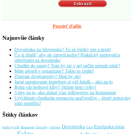
Zobraziť
Pozrieť ďalšie
Najnovšie články
Dovolenka na Slovensku? Tu sú všetky pre a proti!
Čo si zbaliť, aby ste zavreli kufor? Praktický sprievodca
oblečením na dovolenke
Chodíte do sauny? Toto by ste v nej určite nemali robiť!
Máte pleseň v organizme? Takto to zistíte!
Zbierate dvojeurovky? Mali by ste!
Jarné upratovanie potrebuje aj váš šatník – ako na to
Bolia vás bedrové kĺby? Skúste tieto cviky!
3 tipy na to, ako získať viac followerov na Instagrame
Urýchlenie chudnutia pomocou spaľovačov – ktoré potraviny
vám pomôžu?
Štítky článkov
Dovolenka
Európska únia
bedrový kĺb
Bizarnosti
Choroby
cvičenie
Eurá
Fakty