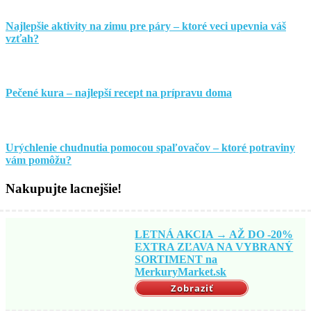
Najlepšie aktivity na zimu pre páry – ktoré veci upevnia váš
vzťah?
Pečené kura – najlepší recept na prípravu doma
Urýchlenie chudnutia pomocou spaľovačov – ktoré potraviny
vám pomôžu?
Nakupujte lacnejšie!
LETNÁ AKCIA → AŽ DO -20%
EXTRA ZĽAVA NA VYBRANÝ
SORTIMENT na
MerkuryMarket.sk
Zobraziť