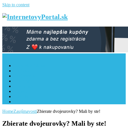
Skip to content
Menu
Najnovšie články
LifeStyle
Zaujímavosti
Cestovanie
Tipy a rady
Zdravie
Návody
Vzťahy
Home
Zaujímavosti
Zbierate dvojeurovky? Mali by ste!
Zbierate dvojeurovky? Mali by ste!