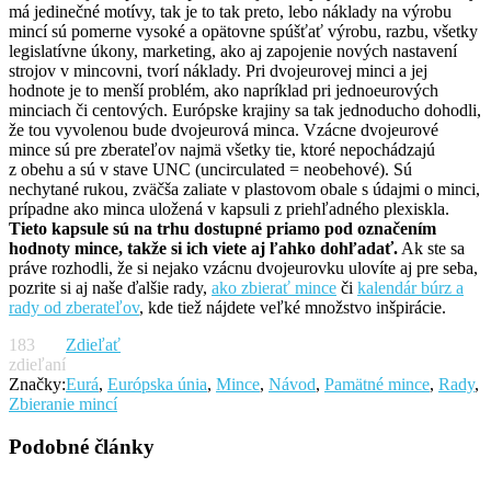
má jedinečné motívy, tak je to tak preto, lebo náklady na výrobu
mincí sú pomerne vysoké a opätovne spúšťať výrobu, razbu, všetky
legislatívne úkony, marketing, ako aj zapojenie nových nastavení
strojov v mincovni, tvorí náklady. Pri dvojeurovej minci a jej
hodnote je to menší problém, ako napríklad pri jednoeurových
minciach či centových. Európske krajiny sa tak jednoducho dohodli,
že tou vyvolenou bude dvojeurová minca. Vzácne dvojeurové
mince sú pre zberateľov najmä všetky tie, ktoré nepochádzajú
z obehu a sú v stave UNC (uncirculated = neobehové). Sú
nechytané rukou, zväčša zaliate v plastovom obale s údajmi o minci,
prípadne ako minca uložená v kapsuli z priehľadného plexiskla.
Tieto kapsule sú na trhu dostupné priamo pod označením
hodnoty mince, takže si ich viete aj ľahko dohľadať.
Ak ste sa
práve rozhodli, že si nejako vzácnu dvojeurovku ulovíte aj pre seba,
pozrite si aj naše ďalšie rady,
ako zbierať mince
či
kalendár búrz a
rady od zberateľov
, kde tiež nájdete veľké množstvo inšpirácie.
183
Zdieľať
zdieľaní
Značky:
Eurá
,
Európska únia
,
Mince
,
Návod
,
Pamätné mince
,
Rady
,
Zbieranie mincí
Podobné články