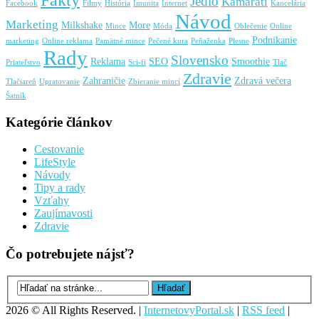
Jedlo
Kamaráti
Facebook
Filmy
História
Imunita
Internet
Kancelária
Návod
Marketing
Milkshake
More
Mince
Móda
Oblečenie
Online
Podnikanie
marketing
Online reklama
Pamätné mince
Pečené kura
Peňaženka
Plesne
Rady
Slovensko
Reklama
SEO
Smoothie
Priateľstvo
Sci-fi
Tlač
Zdravie
Zahraničie
Zdravá večera
Tlačiareň
Upratovanie
Zbieranie mincí
Šatník
Kategórie článkov
Cestovanie
LifeStyle
Návody
Tipy a rady
Vzťahy
Zaujímavosti
Zdravie
Čo potrebujete nájsť?
2026 © All Rights Reserved. |
InternetovyPortal.sk
|
RSS feed
|