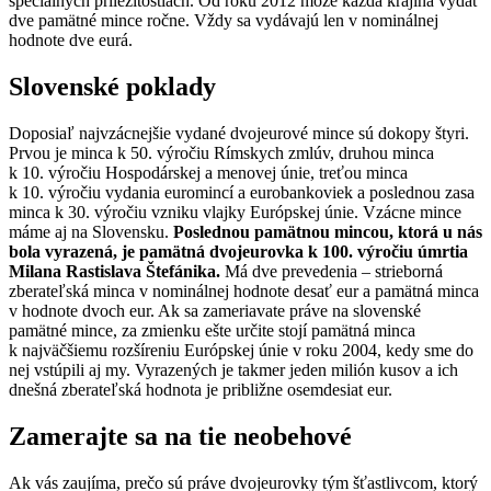
špeciálnych príležitostiach. Od roku 2012 môže každá krajina vydať
dve pamätné mince ročne. Vždy sa vydávajú len v nominálnej
hodnote dve eurá.
Slovenské poklady
Doposiaľ najvzácnejšie vydané dvojeurové mince sú dokopy štyri.
Prvou je minca k 50. výročiu Rímskych zmlúv, druhou minca
k 10. výročiu Hospodárskej a menovej únie, treťou minca
k 10. výročiu vydania euromincí a eurobankoviek a poslednou zasa
minca k 30. výročiu vzniku vlajky Európskej únie. Vzácne mince
máme aj na Slovensku.
Poslednou pamätnou mincou, ktorá u nás
bola vyrazená, je pamätná dvojeurovka k 100. výročiu úmrtia
Milana Rastislava Štefánika.
Má dve prevedenia – strieborná
zberateľská minca v nominálnej hodnote desať eur a pamätná minca
v hodnote dvoch eur. Ak sa zameriavate práve na slovenské
pamätné mince, za zmienku ešte určite stojí pamätná minca
k najväčšiemu rozšíreniu Európskej únie v roku 2004, kedy sme do
nej vstúpili aj my. Vyrazených je takmer jeden milión kusov a ich
dnešná zberateľská hodnota je približne osemdesiat eur.
Zamerajte sa na tie neobehové
Ak vás zaujíma, prečo sú práve dvojeurovky tým šťastlivcom, ktorý