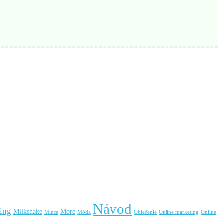
Návod
ing
Milkshake
More
Mince
Móda
Oblečenie
Online marketing
Online