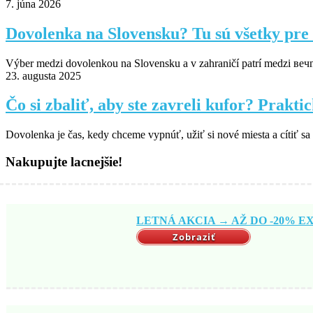
7. júna 2026
Dovolenka na Slovensku? Tu sú všetky pre 
Výber medzi dovolenkou na Slovensku a v zahraničí patrí medzi вечn
23. augusta 2025
Čo si zbaliť, aby ste zavreli kufor? Prakt
Dovolenka je čas, kedy chceme vypnúť, užiť si nové miesta a cítiť sa
Nakupujte lacnejšie!
LETNÁ AKCIA → AŽ DO -20% EX
Zobraziť