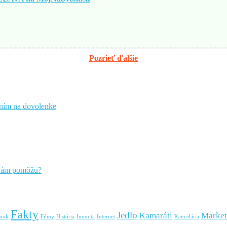
Pozrieť ďalšie
čením na dovolenke
 vám pomôžu?
Fakty
Jedlo
Kamaráti
Market
book
Filmy
História
Imunita
Internet
Kancelária