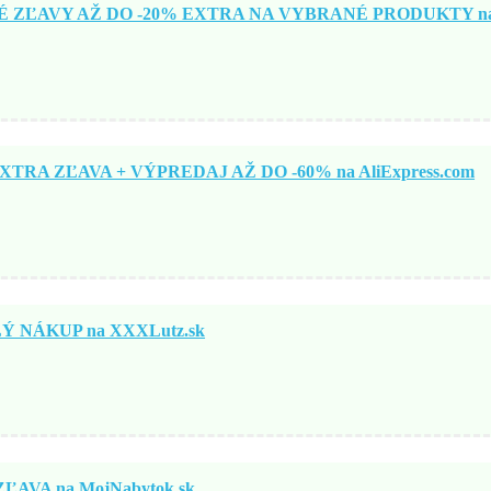
ZĽAVY AŽ DO -20% EXTRA NA VYBRANÉ PRODUKTY na N
TRA ZĽAVA + VÝPREDAJ AŽ DO -60% na AliExpress.com
 NÁKUP na XXXLutz.sk
ĽAVA na MojNabytok.sk