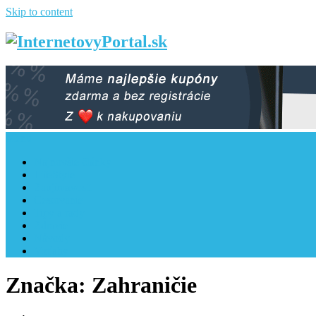
Skip to content
Menu
Najnovšie články
LifeStyle
Zaujímavosti
Cestovanie
Tipy a rady
Zdravie
Návody
Vzťahy
Značka: Zahraničie