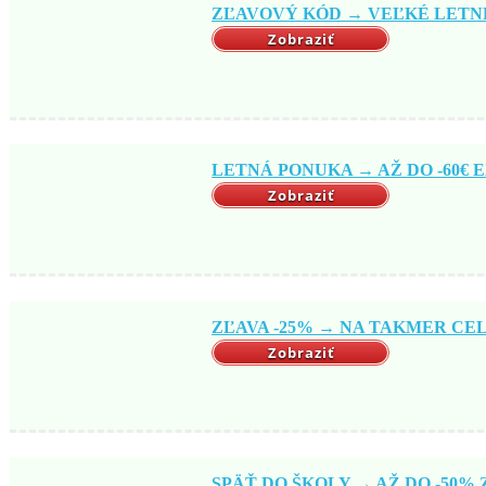
ZĽAVOVÝ KÓD → VEĽKÉ LETNÉ 
Zobraziť
LETNÁ PONUKA → AŽ DO -60€ EX
Zobraziť
ZĽAVA -25% → NA TAKMER CELÝ
Zobraziť
SPÄŤ DO ŠKOLY → AŽ DO -50% Z