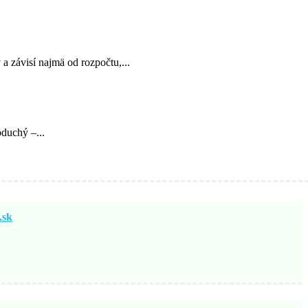
 závisí najmä od rozpočtu,...
oduchý –...
sk