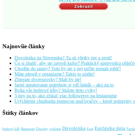
Zobraziť
Najnovšie články
Dovolenka na Slovensku? Tu sú všetky pre a proti!
Čo si zbaliť, aby ste zavreli kufor? Praktický sprievodca oble
Chodíte do sauny? Toto by ste v nej určite nemali robiť!
Máte pleseň v organizme? Takto to zistíte!
Zbierate dvojeurovky? Mali by ste!
Jarné upratovanie potrebuje aj váš šatník – ako na to
Bolia vás bedrové kĺby? Skúste tieto cviky!
3 tipy na to, ako získať viac followerov na Instagrame
Urýchlenie chudnutia pomocou spaľovačov – ktoré potraviny
Štítky článkov
Dovolenka
Európska únia
bedrový kĺb
Bizarnosti
Choroby
cvičenie
Eurá
Face