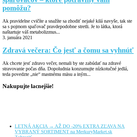
pomôžu?
Ak pravidelne cvičíte a snažíte sa zhodiť nejaké kilá navyše, tak ste
sa s pojmom spaľovač pravdepodobne stretli. Je to látka, ktorá
naštartuje váš metabolizmus...
3. januára 2021
Zdravá večera: Čo jesť a čomu sa vyhnúť
Ak chcete jesť zdravo večer, nemali by ste zabúdať na zdravé
stravovanie počas dňa. Dopoludnia konzumujte nízkotučné jedlá,
teda povedzte „nie“ mastnému mäsu a iným...
Nakupujte lacnejšie!
LETNÁ AKCIA → AŽ DO -20% EXTRA ZĽAVA NA
VYBRANÝ SORTIMENT na MerkuryMarket.sk