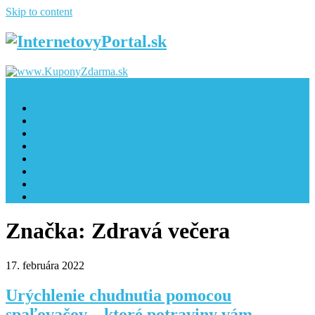
Skip to content
Menu
Najnovšie články
LifeStyle
Zaujímavosti
Cestovanie
Tipy a rady
Zdravie
Návody
Vzťahy
Značka: Zdravá večera
17. februára 2022
Urýchlenie chudnutia pomocou
spaľovačov – ktoré potraviny vám