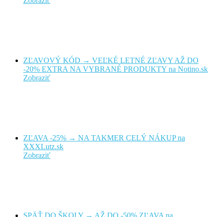
Zobraziť
ZĽAVOVÝ KÓD → VEĽKÉ LETNÉ ZĽAVY AŽ DO
-20% EXTRA NA VYBRANÉ PRODUKTY na Notino.sk
Zobraziť
ZĽAVA -25% → NA TAKMER CELÝ NÁKUP na
XXXLutz.sk
Zobraziť
SPÄŤ DO ŠKOLY → AŽ DO -50% ZĽAVA na