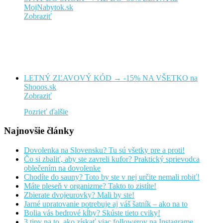
MojNabytok.sk
Zobraziť
LETNÝ ZĽAVOVÝ KÓD → -15% NA VŠETKO na
Shooos.sk
Zobraziť
Pozrieť ďalšie
Najnovšie články
Dovolenka na Slovensku? Tu sú všetky pre a proti!
Čo si zbaliť, aby ste zavreli kufor? Praktický sprievodca
oblečením na dovolenke
Chodíte do sauny? Toto by ste v nej určite nemali robiť!
Máte pleseň v organizme? Takto to zistíte!
Zbierate dvojeurovky? Mali by ste!
Jarné upratovanie potrebuje aj váš šatník – ako na to
Bolia vás bedrové kĺby? Skúste tieto cviky!
3 tipy na to, ako získať viac followerov na Instagrame